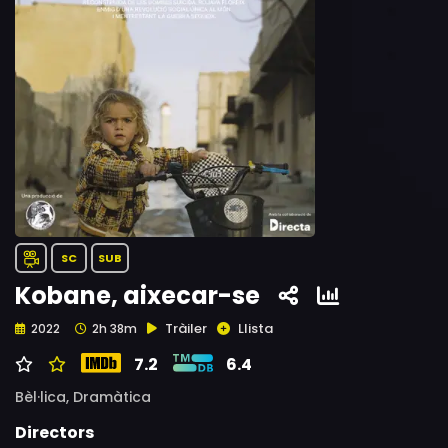
SC
SUB
Kobane, aixecar-se
Tràiler
Llista
2022
2h 38m
7.2
6.4
Bèl·lica,
Dramàtica
Directors