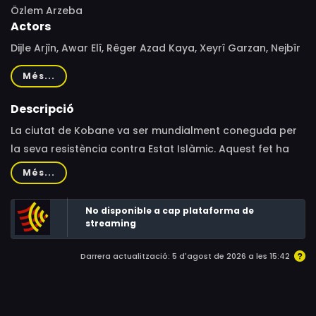
Özlem Arzeba
Actors
Dijle Arjîn, Awar Elî, Rêger Azad Kaya, Xeyrî Garzan, Nejbîr
Xanim, Mezher remedan Mame, Hicran cicek, Merzan
Més...
bekir
Descripció
La ciutat de Kobane va ser mundialment coneguda per
la seva resistència contra Estat Islàmic. Aquest fet ha
marcat la seva gent, però també la revolució social que
Més...
s’ha dut a terme a Rojava. Ens endinsem en la
quotidianitat de les seves joves, les seves pors i els seus
No disponible a cap plataforma de
anhels.
streaming
Darrera actualització: 5 d'agost de 2026 a les 15:42