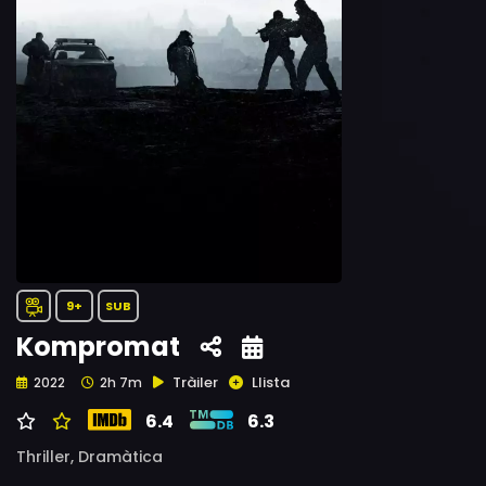
9+
SUB
Kompromat
Tràiler
Llista
2022
2h 7m
6.4
6.3
Thriller,
Dramàtica