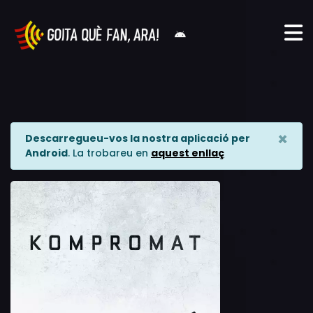
×
Descarregueu-vos la nostra aplicació per
Android
. La trobareu en
aquest enllaç