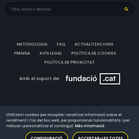
METODOLOGIA
FAQ
ACTUALITZACIONS
PREMSA
AVÍS LEGAL
POLÍTICA DE COOKIES
POLÍTICA DE PRIVACITAT
Amb el suport de:
Utilitzem cookies per recopilar i analitzar informació sobre el
rendiment i l’ús del lloc web, per proporcionar funcionalitats i per
millorar i personalitzar el contingut.
Més informació
Versió: 3.13.0.202607011342
CONFIGURACIÓ
ACCEPTAR-LES TOTES