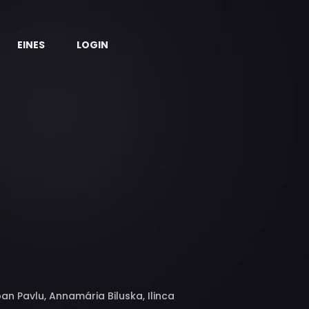
EINES
LOGIN
n Pavlu, Annamária Biluska, Ilinca