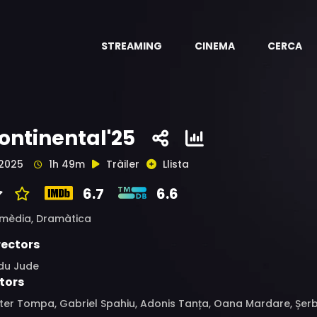
STREAMING
CINEMA
CERCA
ontinental'25
2025
1h 49m
Tràiler
Llista
6.7
6.6
mèdia,
Dramàtica
rectors
du Jude
tors
ter Tompa, Gabriel Spahiu, Adonis Tanța, Oana Mardare, Șerba