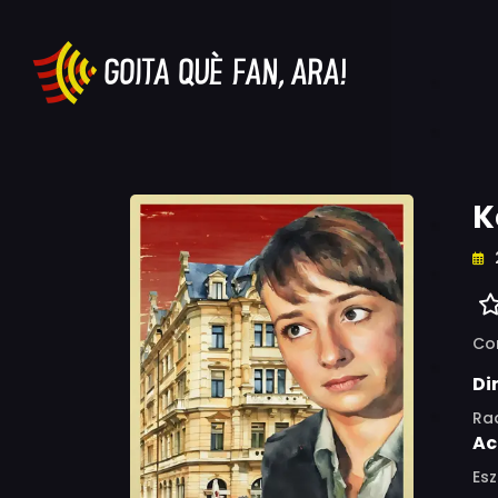
K
Co
Di
Ra
Ac
Esz