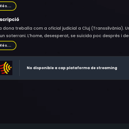
olache, Marius Damian, Adrian Sitaru, Vlad Semenescu, Mariu
Més...
ei Jude, Daniel Paleacu, Nicodim Ungureanu, Theodor Graur, 
scripció
 dona treballa com a oficial judicial a Cluj (Transsilvània).
un soterrani. L’home, desesperat, se suïcida poc després i d
enta gestionar els sentiments de culpa com pot.
Més...
No disponible a cap plataforma de streaming