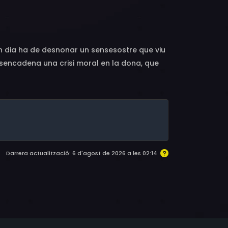
s Panduru, Dan Ursu, Cristiana Popescu,
Rácz Endre, Iulia Mureșan
 Un dia ha de desnonar un sensesostre que viu
esencadena una crisi moral en la dona, que
Darrera actualització: 6 d'agost de 2026 a les 02:14