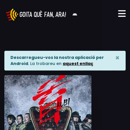
×
Descarregueu-vos la nostra aplicació per
Android
. La trobareu en
aquest enllaç