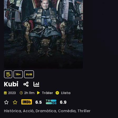
16+
SUB
Kubi
Tràiler
Llista
2023
2h 11m
6.5
6.9
Històrica,
Acció,
Dramàtica,
Comèdia,
Thriller