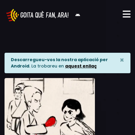
×
Descarregueu-vos la nostra aplicació per
Android
. La trobareu en
aquest enllaç