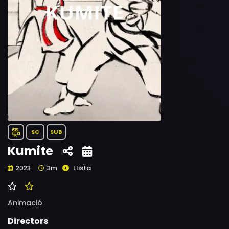
SC
SUB
Kumite
Llista
2023
3m
Animació
Directors