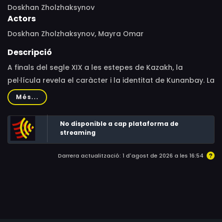
Doskhan Zholzhaksynov
Actors
Doskhan Zholzhaksynov, Mayra Omar
Descripció
A finals del segle XIX a les estepes de Kazakh, la
pel·lícula revela el caràcter i la identitat de Kunanbay. La
cinta conté un profund rerefons filosòfic que retrata els
Més...
costums de l’època.
No disponible a cap plataforma de
streaming
Darrera actualització: 1 d'agost de 2026 a les 16:54