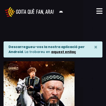
×
Descarregueu-vos la nostra aplicació per
Android
. La trobareu en
aquest enllaç