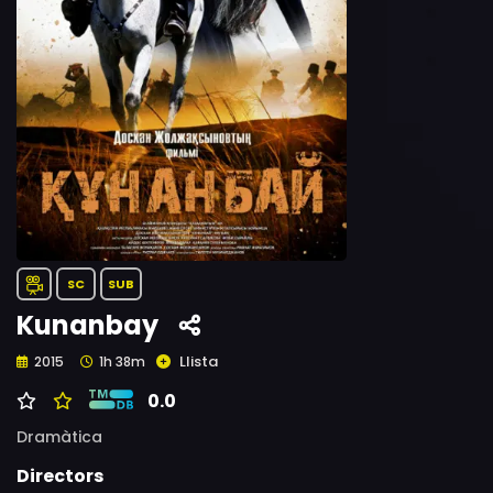
SC
SUB
Kunanbay
Llista
2015
1h 38m
0.0
Dramàtica
Directors