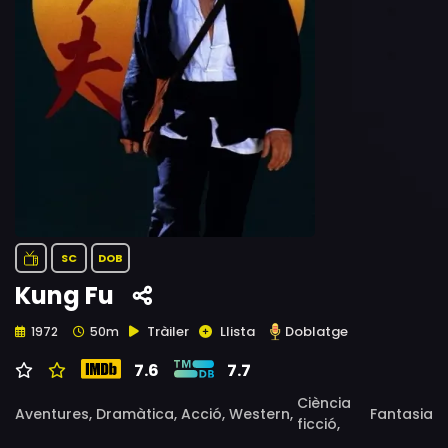
SC
DOB
Kung Fu
Tràiler
Llista
Doblatge
1972
50m
7.6
7.7
Ciència
Aventures,
Dramàtica,
Acció,
Western,
Fantasia
ficció,