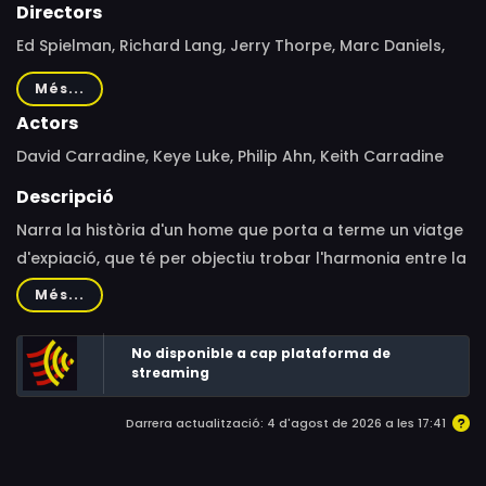
Directors
Ed Spielman, Richard Lang, Jerry Thorpe, Marc Daniels,
Harry Harris, Robert Butler
Més...
Actors
David Carradine, Keye Luke, Philip Ahn, Keith Carradine
Descripció
Narra la història d'un home que porta a terme un viatge
d'expiació, que té per objectiu trobar l'harmonia entre la
ment i el cos. La petita llagosta (David Carradine)
Més...
ajudarà el Mestre Po a fer el seu somni de peregrinar a
la Ciutat Prohibida. Un altre mestre li transmetrà
No disponible a cap plataforma de
coneixements mantinguts en secret pels monjos
streaming
taoistes: la saviesa del Kung-Fu.
Darrera actualització: 4 d'agost de 2026 a les 17:41