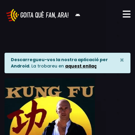
×
Descarregueu-vos la nostra aplicació per
Android
. La trobareu en
aquest enllaç