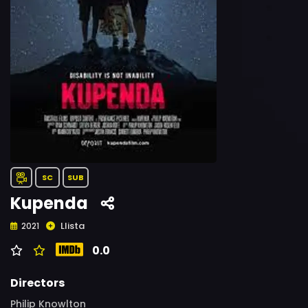
SC
SUB
Kupenda
Llista
2021
0.0
Directors
Philip Knowlton