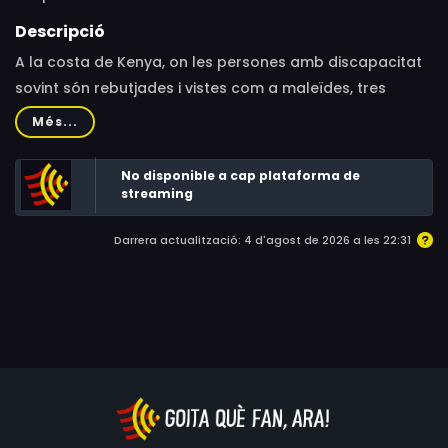
Descripció
A la costa de Kenya, on les persones amb discapacitat
sovint són rebutjades i vistes com a maleïdes, tres
adolescents decidits es proposen desafiar l'estigma de
Més...
la seva comunitat i escalar la muntanya més alta
d'Àfrica, el Kilimanjaro.
No disponible a cap plataforma de
streaming
Darrera actualització: 4 d'agost de 2026 a les 22:31