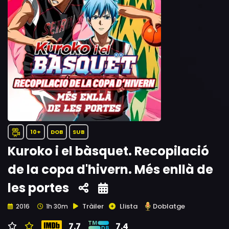
10+
DOB
SUB
Kuroko i el bàsquet. Recopilació
de la copa d'hivern. Més enllà de
les portes
Tràiler
Llista
Doblatge
2016
1h 30m
7.7
7.4