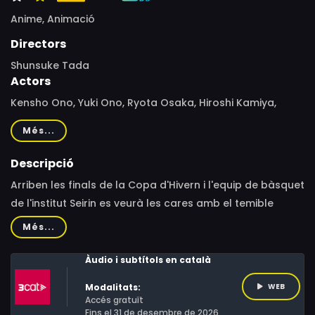
Anime,
Animació
Directors
Shunsuke Tada
Actors
Kensho Ono, Yuki Ono, Ryota Osaka, Hiroshi Kamiya,
Daisuke Ono
Més...
Descripció
Arriben les finals de la Copa d'Hivern i l'equip de bàsquet
de l'institut Seirin es veurà les cares amb el temible
equip de institut Rakuzan. Les estrelles del Seirin, el Taiga
Més...
Kagami i el Tetsuya Kuroko, necessiten trobar la millor
sinergia i treball en equip possibles si volen enderrocar
Àudio i subtítols en català
l'emperador Akashi.
Modalitats:
WEB
Accés gratuït
Fins el 31 de desembre de 2026