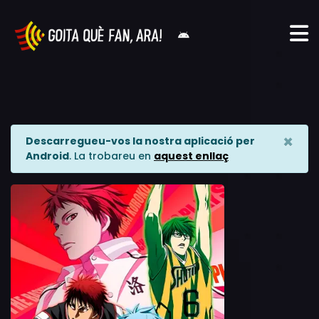
×
Descarregueu-vos la nostra aplicació per
Android
. La trobareu en
aquest enllaç