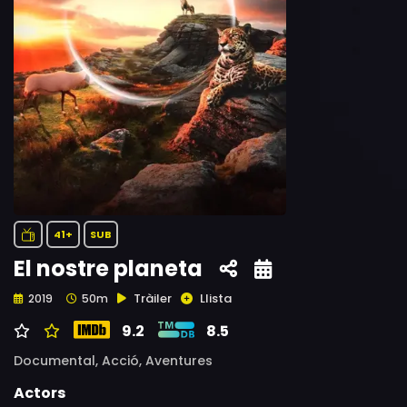
41+
SUB
El nostre planeta
Tràiler
Llista
2019
50m
9.2
8.5
Documental,
Acció,
Aventures
Actors