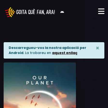
×
Descarregueu-vos la nostra aplicació per
Android
. La trobareu en
aquest enllaç