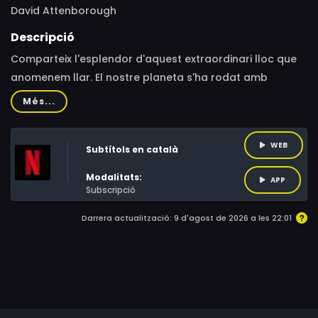
David Attenborough
Descripció
Comparteix l'esplendor d'aquest extraordinari lloc que
anomenem llar. El nostre planeta s'ha rodat amb
l'última tecnologia en ultraalta definició a més de 50
Més...
països. De les selves més exòtiques als oceans més
profunds, admira tot allò que tenim en comú.
WEB
Subtítols en català
Modalitats:
APP
Subscripció
Darrera actualització: 9 d'agost de 2026 a les 22:01