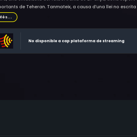
ortants de Teheran. Tanmateix, a causa d’una llei no escrita a 
tits de futbol als estadis. Ella i les seves amigues ho intenten,
Més...
ials.
No disponible a cap plataforma de streaming