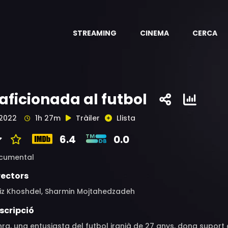
STREAMING
CINEMA
CERCA
'aficionada al futbol
2022
1h 27m
Tràiler
Llista
6.4
0.0
cumental
rectors
liz Khoshdel, Sharmin Mojtahedzadeh
scripció
ra, una entusiasta del futbol iranià de 27 anys, dona suport 