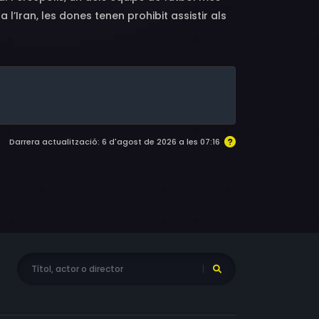
l’Iran, les dones tenen prohibit assistir als
 un cop rere l’altre, i ho difonen per xarxes
Darrera actualització: 6 d'agost de 2026 a les 07:16