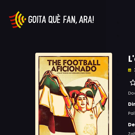
L
Do
Di
Pa
De
Zah