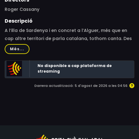
Roger Cassany
Descripció
A l’illa de Sardenya i en concret a l’Alguer, més que en
cap altre territori de parla catalana, tothom canta. Des
dels més petits fins els més ancians i canten en català.
Més...
Pot la música salvar una llengua?
No disponible a cap plataforma de
streaming
Darrera actualització: 5 d'agost de 2026 a les 04:56