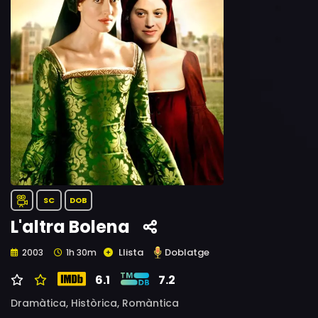
SC
DOB
L'altra Bolena
Llista
Doblatge
2003
1h 30m
6.1
7.2
Dramàtica,
Històrica,
Romàntica