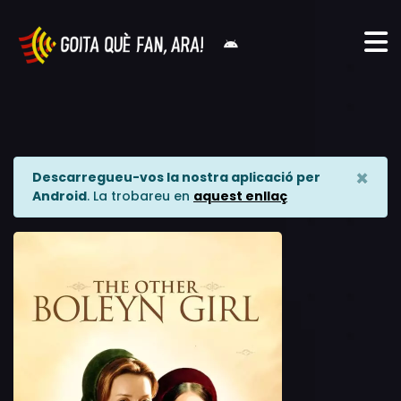
×
Descarregueu-vos la nostra aplicació per
Android
. La trobareu en
aquest enllaç