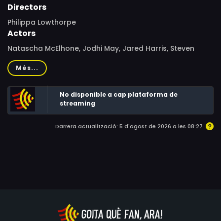
Directors
Philippa Lowthorpe
Actors
Natascha McElhone, Jodhi May, Jared Harris, Steven
Mackintosh, Philip Glenister, Jack Shepherd, John
Més...
Woodvine, Ron Cook, Anthony Howell, Jane Gurnett,
Yolanda Vazquez, Geoffrey Streatfeild, Naomi Benson,
No disponible a cap plataforma de
Zoe Waites, Roger Hammond, Oliver Chris
streaming
Darrera actualització: 5 d'agost de 2026 a les 08:27