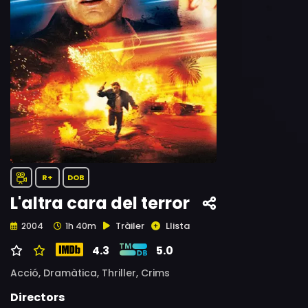
R+
DOB
L'altra cara del terror
Tràiler
Llista
2004
1h 40m
4.3
5.0
Acció,
Dramàtica,
Thriller,
Crims
Directors