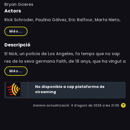
Bryan Goeres
Actors
Rick Schroder, Paulina Gálvez, Eric Balfour, Marta Nieto,
Marta Gil, Kadeem Hardison, Abel Folk, Ana María
Més...
Montero, Joan Minguell, Rachael E. Stevens, Sergi Mateu
Descripció
El Nick, un policia de Los Angeles, fa temps que no sap
res de la seva germana Faith, de 18 anys, que ha vingut a
Barcelona per treballar de model. Un cop exhaurides les
Més...
possibilitats de localitzar-la des de la distància i,
preocupat per les notícies que arriben d'Europa, on
No disponible a cap plataforma de
s'estan produint una sèrie d'atemptats contra
streaming
interessos americans, decideix viatjar a Barcelona,
Darrera actualització: 4 d'agost de 2026 a les 21:05
ciutat que acaba de patir les conseqüències de l'última
explosió, l'objectiu de la qual ha estat una agència de
viatges americana.