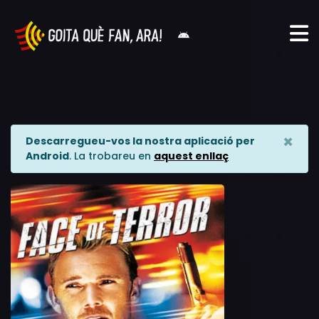
×
Descarregueu-vos la nostra aplicació per
Android
. La trobareu en
aquest enllaç