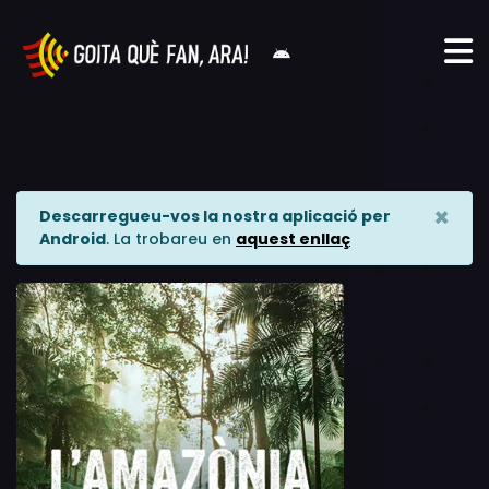
×
Descarregueu-vos la nostra aplicació per
Android
. La trobareu en
aquest enllaç