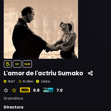
SC
SUB
L'amor de l'actriu Sumako
Llista
1947
1h 36m
6.8
7.0
Dramàtica
Directors