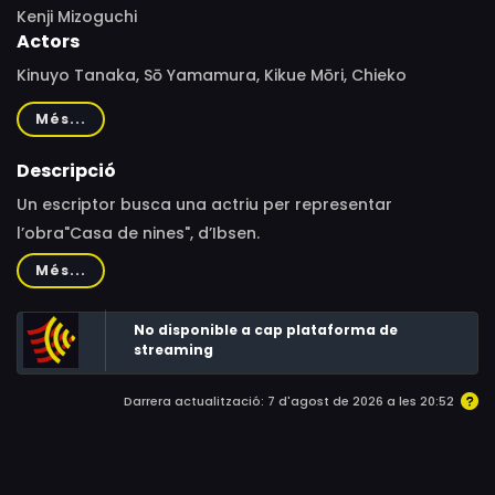
Kenji Mizoguchi
Actors
Kinuyo Tanaka, Sō Yamamura, Kikue Mōri, Chieko
Higashiyama, Kyōko Asagiri, Eijirō Tōno, Teruko Kishi,
Més...
Eitarō Ozawa, Sugisaku Aoyama, Hideo Saeki, Kōmei
Minami, Koreya Senda, Hiroshi Nihon'yanagi, Mitsuo
Descripció
Nagata, Chiaki Tsukioka, Shōzō Nanbu, Minpei Tomimoto,
Un escriptor busca una actriu per representar
Tomo'o Nagai, Hisao Kokuboda, Torahiko Hamada, Isao
l’obra"Casa de nines", d’Ibsen.
Kimura, Yōichi Numata, Eijirō Hose, Kanichi Kato, Kenzō
Més...
Tanaka, Mitsue Takigawa, Mitsuko Kawai, Kuniko Aoi, Eiko
Taki
No disponible a cap plataforma de
streaming
Darrera actualització: 7 d'agost de 2026 a les 20:52