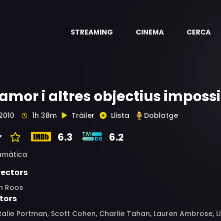
STREAMING
CINEMA
CERCA
'amor i altres objectius imposs
2010
1h 38m
Tràiler
Llista
Doblatge
6.3
6.2
amàtica
rectors
n Roos
tors
alie Portman, Scott Cohen, Charlie Tahan, Lauren Ambrose, L