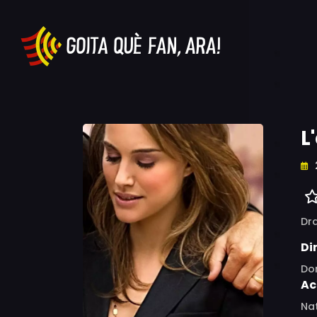
L
Dr
Di
Do
Ac
Nat