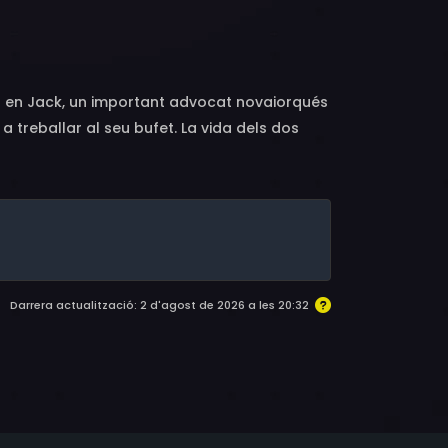
, Mary Joy, Maria Dizzia, Ira Hawkins, Daisy
mb en Jack, un important advocat novaiorqués
 treballar al seu bufet. La vida dels dos
a.
Darrera actualització: 2 d'agost de 2026 a les 20:32