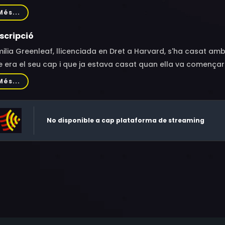
zabeth Marvel, Anthony Rapp, Mona Fastvold, Kendra Kassebaum
Més...
han, Natalia Volkodaeva
scripció
milia Greenleaf, llicenciada en Dret a Harvard, s'ha casat a
 era el seu cap i que ja estava casat quan ella va començar a
nvia inesperadament quan perden la seva filla recen nascud
Més...
No disponible a cap plataforma de streaming