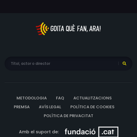
Desnyder, Jorge Da Silva, Romain Pollet, Serge Dubois,
Samira Mameche, Guillaume Mélanie, Jacques Schuler,
Louis Bédot, Syrus Shahidi, François Godart, Eric de
Montalier, Antoine Suarez-Pazos, Isabelle Côte Willems,
Emmanuel Dehaene, Vincent Pietton, Thomas Hochart,
Tayan Barbosa Cullet, Olivier Brabant, Manon
Barthélémy, Martial Courcier, Grégory Maiuri, Gilles
Guyon Parent, Timéo Barbry, Louna Blondez, Michel
Masiero, Affif Ben Badra, Clara Welzer, Lydie Bacoul,
Sonia Bekam, Fethi Saidi, Johann Dionnet, Bernard
Debreyne, Jack Claudany, Laura Masci, Hélène Pauchet,
Renaud Hezeques, Laure Rivaud-Pearce, Clara Pelle,
METODOLOGIA
FAQ
ACTUALITZACIONS
Matthieu Deloux, Jean-Claude Hujeux, Jim Bachun,
Richard Rosefort, Mélissandre Fortumeau, Léo Hamy,
PREMSA
AVÍS LEGAL
POLÍTICA DE COOKIES
Sarah Abicht, Nina-Laura Auerbach, Alida Bergakker,
POLÍTICA DE PRIVACITAT
Izzac Carroll, João Castro, Titouan Crozier, Myrto
Georgiadi, Nathan Gombert, Edward Hookham, Jonatan
Amb el suport de: