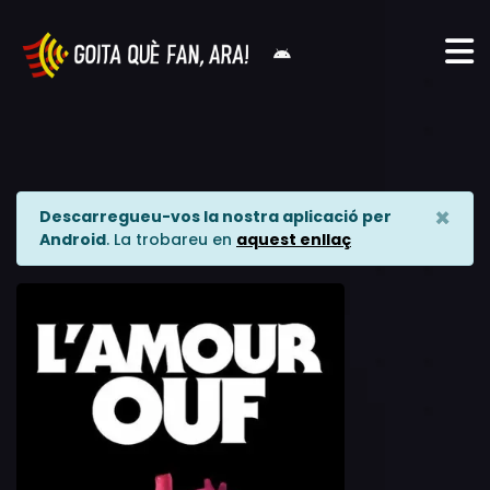
×
Descarregueu-vos la nostra aplicació per
Android
. La trobareu en
aquest enllaç