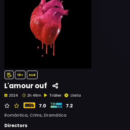
18+
SUB
L'amour ouf
Tràiler
Llista
2024
2h 46m
7.0
7.2
Romàntica,
Crims,
Dramàtica
Directors