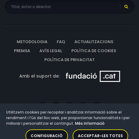
METODOLOGIA
FAQ
ACTUALITZACIONS
PREMSA
AVÍS LEGAL
POLÍTICA DE COOKIES
POLÍTICA DE PRIVACITAT
Amb el suport de:
Utilitzem cookies per recopilar i analitzar informació sobre el
rendiment i l’ús del lloc web, per proporcionar funcionalitats i per
millorar i personalitzar el contingut.
Més informació
Versió: 3.13.0.202607011342
CONFIGURACIÓ
ACCEPTAR-LES TOTES