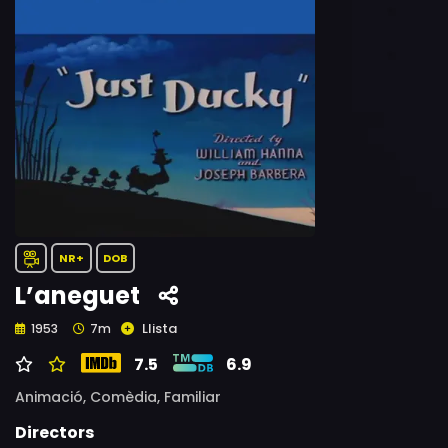
NR+
DOB
L’aneguet
Llista
1953
7m
7.5
6.9
Animació,
Comèdia,
Familiar
Directors