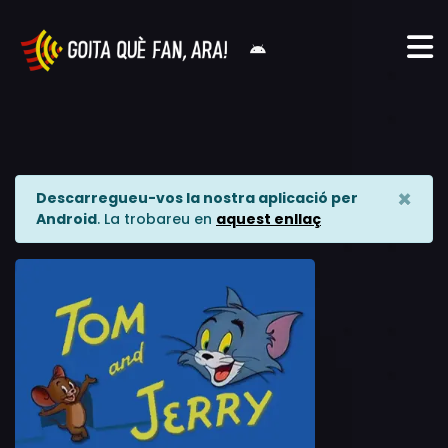
×
Descarregueu-vos la nostra aplicació per
Android
. La trobareu en
aquest enllaç