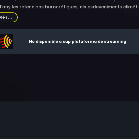
l'any les retencions burocràtiques, els esdeveniments climàtic
s i tot la seva pròpia existència.
Més...
No disponible a cap plataforma de streaming