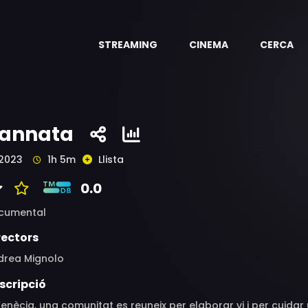
STREAMING
CINEMA
CERCA
'annata
2023
1h 5m
Llista
0.0
cumental
rectors
drea Mignolo
scripció
enècia, una comunitat es reuneix per elaborar vi i per cuidar