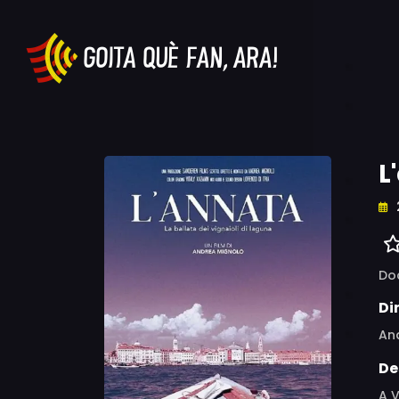
L
Do
Di
An
De
A V