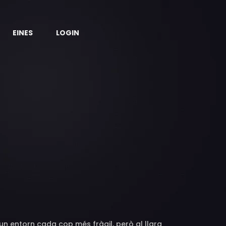
EINES
LOGIN
 un entorn cada cop més fràgil, però al llarg