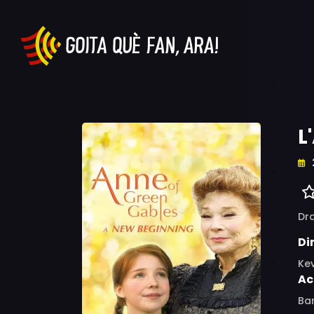
L
Dr
Di
Kev
Ac
Bar