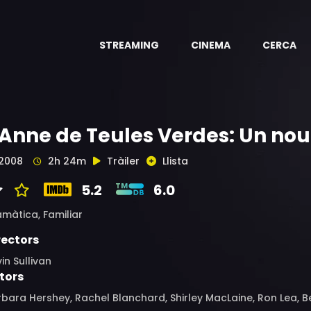
STREAMING
CINEMA
CERCA
'Anne de Teules Verdes: Un n
2008
2h 24m
Tràiler
Llista
5.2
6.0
amàtica,
Familiar
rectors
in Sullivan
tors
bara Hershey, Rachel Blanchard, Shirley MacLaine, Ron Lea, 