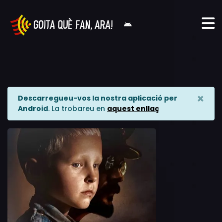
×
Descarregueu-vos la nostra aplicació per
Android
. La trobareu en
aquest enllaç