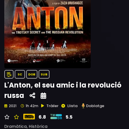
SC
DOB
SUB
L'Anton, el seu amic i la revolució
russa
Tràiler
Llista
Doblatge
2021
1h 42m
6.8
5.5
Dramàtica,
Històrica