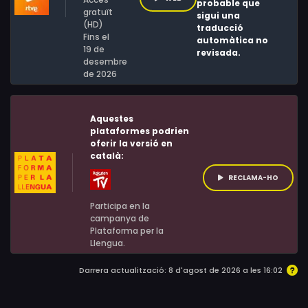
probable que
gratuït
sigui una
(HD)
traducció
Fins el
automàtica no
19 de
revisada.
desembre
de 2026
Aquestes
plataformes podrien
oferir la versió en
català:
RECLAMA-HO
Participa en la
campanya de
Plataforma per la
Llengua.
Darrera actualització: 8 d'agost de 2026 a les 16:02