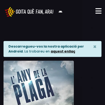
×
Descarregueu-vos la nostra aplicació per
Android
. La trobareu en
aquest enllaç