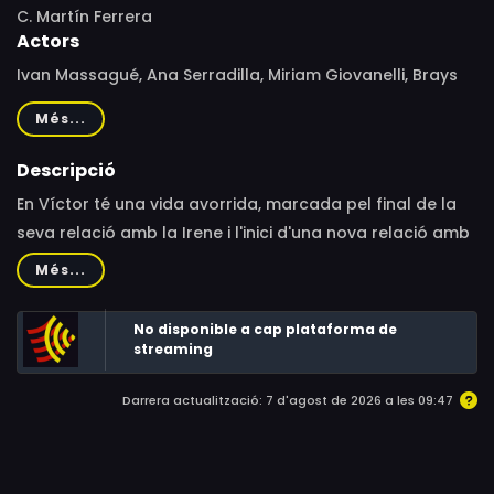
C. Martín Ferrera
Actors
Ivan Massagué, Ana Serradilla, Miriam Giovanelli, Brays
Efe, Sue Flack, Juanra Bonet, Silvia Abril, Fermí Reixach,
Més...
María Molins, Canco Rodríguez, Natalia Sánchez,
Amparo Moreno, Héctor Jiménez, Marta Castellote
Descripció
En Víctor té una vida avorrida, marcada pel final de la
seva relació amb la Irene i l'inici d'una nova relació amb
la Lola i un complex de Peter Pan. En ple triangle amorós,
Més...
la seva vida canvia de sobte quan comencen a passar
successos inexplicables al seu al voltant. Alguna cosa
No disponible a cap plataforma de
està posseint la gent i fa que canviï el seu
streaming
comportament, i l'única cosa en comú entre els
Darrera actualització: 7 d'agost de 2026 a les 09:47
afectats sembla que és que tots es van quedar
adormits a prop d'un tipus d'eucaliptus anomenat
"Gengiskhanensis". Es tracta d'un virus? Els canvis
s'estenen, però ningú sembla capaç d'oferir una