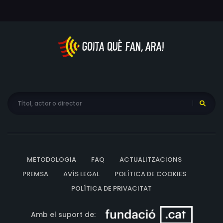
explicació racional a aquests fets. En Víctor haurà
d'enfrontar-se a les seves pors si vol trobar una
explicació i sobreviure a l'any de la plaga.
METODOLOGIA
FAQ
ACTUALITZACIONS
PREMSA
AVÍS LEGAL
POLÍTICA DE COOKIES
POLÍTICA DE PRIVACITAT
Amb el suport de: