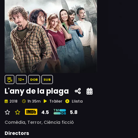
12+
DOB
SUB
L'any de la plaga
Tràiler
Llista
2018
1h 35m
4.5
5.8
Comèdia,
Terror,
Ciència ficció
Directors