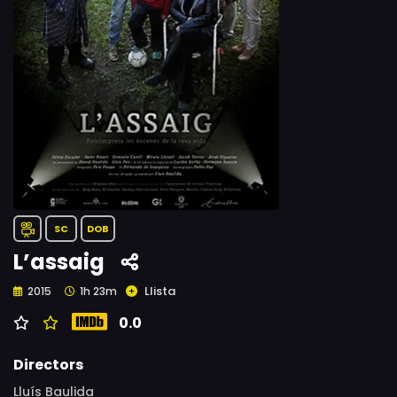
SC
DOB
L’assaig
Llista
2015
1h 23m
0.0
Directors
Lluís Baulida