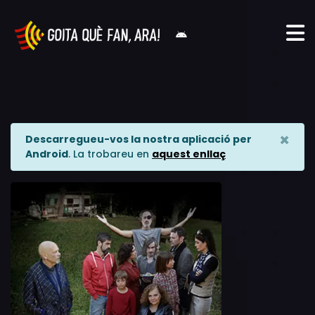
×
Descarregueu-vos la nostra aplicació per
Android
. La trobareu en
aquest enllaç