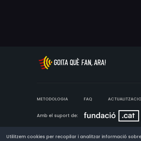
METODOLOGIA
FAQ
ACTUALITZACI
Amb el suport de:
Utilitzem cookies per recopilar i analitzar informació sobre
Versió: 3.13.0.202607011342