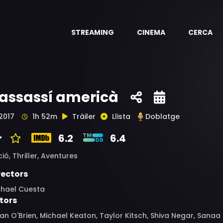
STREAMING
CINEMA
CERCA
'assassí americà
2017
1h 52m
Tràiler
Llista
Doblatge
6.2
6.4
ció,
Thriller,
Aventures
rectors
chael Cuesta
tors
an O'Brien, Michael Keaton, Taylor Kitsch, Shiva Negar, Sanaa 