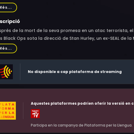
gahban, Joseph Long, Charlotte Vega, Andrew Pleavin, Shahi
Més...
istopher Bomford, Stephen Shafer, Vladimir Friedman, Nick C
ford, JF Davis, Bentley Kalu, Sydney White, Shani Erez, Martina 
scripció
no Bilotta, Yousef Sweid, Chris Webster, Buster Reeves, Simon
prés de la mort de la seva promesa en un atac terrorista, el
alid Laith, Göksun Çam, Roberto Sgarbi, Aso Sherabayani, Ne
s Black Ops sota la direcció de Stan Hurley, un ex-SEAL de la
vat Kelmendi, Damian Dudkiewicz, Jorge Leon, Dacio Caballero
nt de la CIA. El Mitch i l'Stan s'endinsen en una perillosa ope
Més...
dfield, Alexander Winters, Mohammad Bakri, Jake Mann
onació d'una arma nuclear fora de control.
No disponible a cap plataforma de streaming
Aquestes plataformes podrien oferir la versió en c
Participa en la campanya de Plataforma per la Llengua.