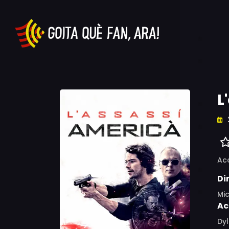
L
Ac
Di
Mi
Ac
Dyl