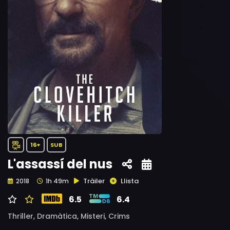
16+
SUB
L'assassí del nus
Tràiler
Llista
2018
1h 49m
6.5
6.4
Thriller,
Dramàtica,
Misteri,
Crims