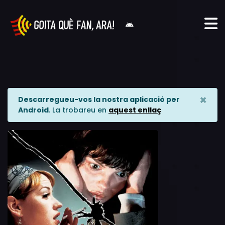
×
Descarregueu-vos la nostra aplicació per
Android
. La trobareu en
aquest enllaç