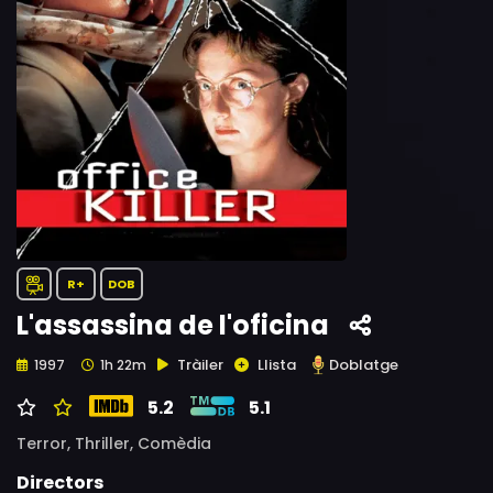
R+
DOB
L'assassina de l'oficina
Tràiler
Llista
Doblatge
1997
1h 22m
5.2
5.1
Terror,
Thriller,
Comèdia
Directors