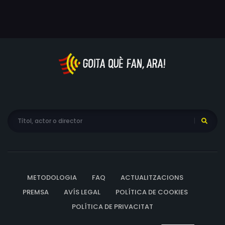
governador de l'estat va commutar la pena de mort per
Supan, Sam Wells, Lynn-Jane Foreman, Joe Sokohl,
cadena perpètua.
Matthew Obenshain
METODOLOGIA
FAQ
ACTUALITZACIONS
PREMSA
AVÍS LEGAL
POLÍTICA DE COOKIES
POLÍTICA DE PRIVACITAT