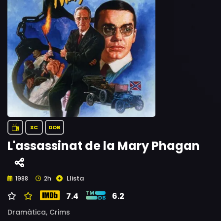
SC
DOB
L'assassinat de la Mary Phagan
Llista
1988
2h
7.4
6.2
Dramàtica,
Crims