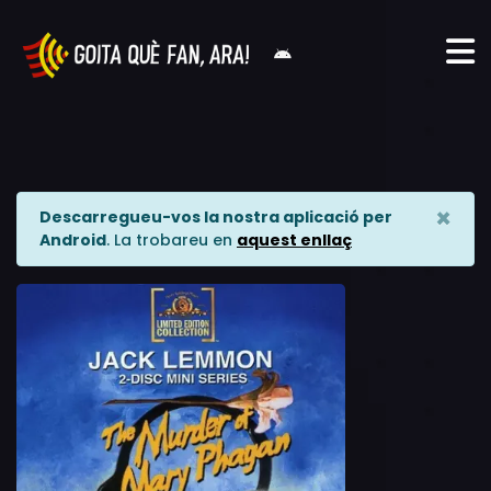
×
Descarregueu-vos la nostra aplicació per
Android
. La trobareu en
aquest enllaç