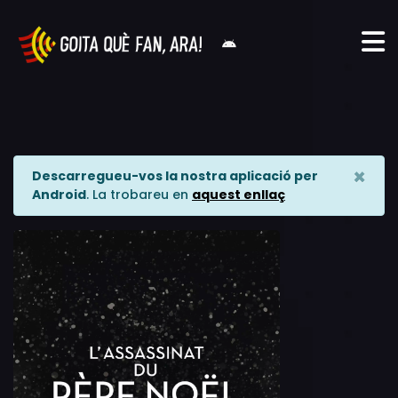
×
Descarregueu-vos la nostra aplicació per
Android
. La trobareu en
aquest enllaç