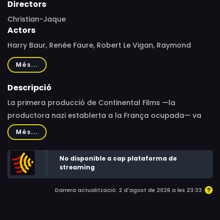
Directors
Christian-Jaque
Actors
Harry Baur, Renée Faure, Robert Le Vigan, Raymond
Rouleau, Michel François, Bernard Daydé, Marie-Hélène
Més...
Dasté, Jean Brochard, Marcel Pérès, Fernand Ledoux,
Héléna Manson, Jean Parédès, Sinoël, Anthony Gildès,
Descripció
Marcelle Monthil, Georges Chamarat, Jean Buquet,
La primera producció de Continental Films —la
Jean-Marie Boyer, Bernard Gorce, Bernard Blier, Danielle
productora nazi establerta a la França ocupada— va
Clariond Tappou
ser aquesta adaptació de la novel·la homònima de
Més...
Pierre Véry sobre un vell fabricant de globus terraqüis
que és assassinat disfressat de Pare Noel.
No disponible a cap plataforma de
streaming
Darrera actualització: 2 d'agost de 2026 a les 23:33