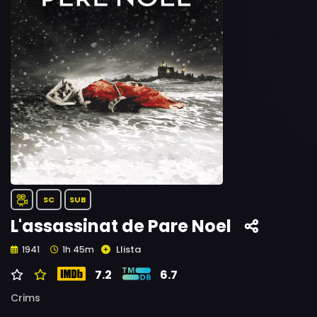
SC
SUB
L'assassinat de Pare Noel
Llista
1941
1h 45m
7.2
6.7
Crims