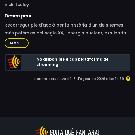
Vicki Lesley
Descripció
Recorregut ple d'acció per la història d'un dels temes
més polèmics del segle XX, l'energia nuclear, explicada
pels qui el van viure en primera persona. Se centra en els
Més...
esdeveniments dels Estats Units, el Regne Unit, França i
Alemanya, i en traça el desenvolupament social i polític
No disponible a cap plataforma de
des dels primers dies de l'eufòria atòmica de la
streaming
postguerra fins a les acaballes del "renaixement
Darrera actualització: 6 d'agost de 2026 a les 14:59
nuclear" de l'actualitat.