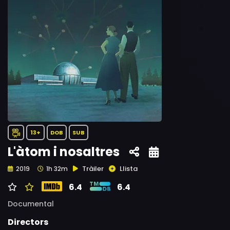
13+
DOB
SUB
L'àtom i nosaltres
Tràiler
Llista
2019
1h 32m
6.4
6.4
Documental
Directors