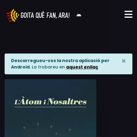
×
Descarregueu-vos la nostra aplicació per
Android
. La trobareu en
aquest enllaç