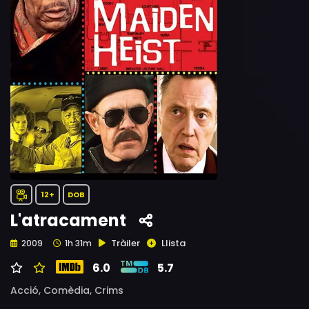
12+
DOB
L'atracament
Tràiler
Llista
2009
1h 31m
6.0
5.7
Acció,
Comèdia,
Crims