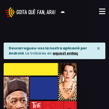
×
Descarregueu-vos la nostra aplicació per
Android
. La trobareu en
aquest enllaç