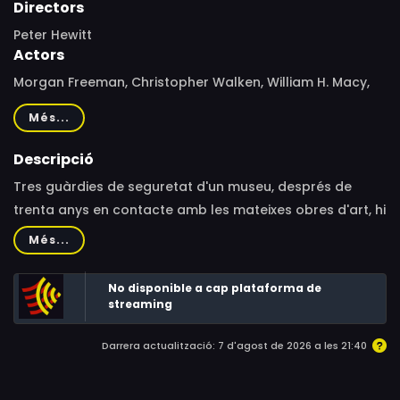
Directors
Peter Hewitt
Actors
Morgan Freeman, Christopher Walken, William H. Macy,
Marcia Gay Harden, Philip Dorn Hebert, Todd Weeks,
Més...
Bhavesh Patel, Stephen Stapinski, Breckin Meyer, Wynn
Everett, Joseph McKenna, Jim Chiros, Bates Wilder,
Descripció
Anthony Cascio, Naheem Garcia, Bart A. Piscitello Jr.,
Tres guàrdies de seguretat d'un museu, després de
David J. Curtis, Peter Darrigo, James Welu, Christy Scott
trenta anys en contacte amb les mateixes obres d'art, hi
Cashman, Douglass Bowen Flynn, Patricia B. Till
han desenvolupat un vincle emocional profund. Per això,
Més...
quan es decideix traslladades a un nou museu, tots tres
tramaran un pla per robar-les i tornar-les al seu lloc
No disponible a cap plataforma de
original.
streaming
Darrera actualització: 7 d'agost de 2026 a les 21:40