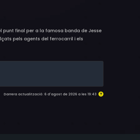
ry Atwater, Marian Seldes, Chubby Johnson,
 Johnson, Joe Di Reda, Clegg Hoyt, Sumner
 el punt final per a la famosa banda de Jesse
ts pels agents del ferrocarril i els
ió límit. Tots dos i la seva família evoquen
 malvivien entre la misèria i la humiliació
aments els va convertir en llegenda.
Darrera actualització: 6 d'agost de 2026 a les 19:43