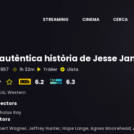
STREAMING
CINEMA
CERCA
'autèntica història de Jesse J
1957
1h 32m
Tràiler
Llista
6.2
6.3
ció,
Western
rectors
cholas Ray
tors
ert Wagner, Jeffrey Hunter, Hope Lange, Agnes Moorehead, Al