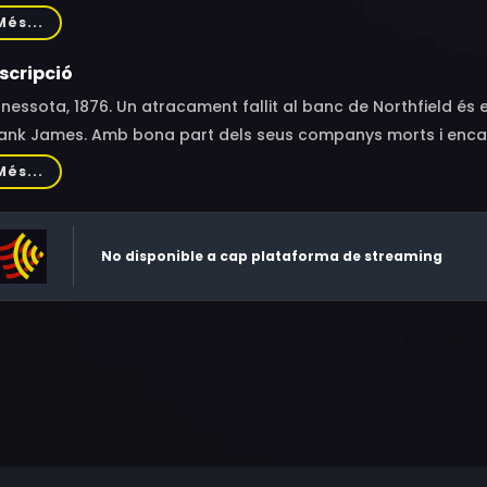
hel Stephens, Barney Phillips, Biff Elliot, Frank Overton, Bar
Més...
nk Gorshin, Carl Thayler, John Doucette, Anthony Ray, Jason
liams
scripció
nessota, 1876. Un atracament fallit al banc de Northfield és
rank James. Amb bona part dels seus companys morts i encalça
resentants de la llei, els dos germans es troben en una situac
Més...
seva trajectòria des que va acabar la Guerra de Secessió, quan
 als que lluitaren pel sud, fins que l'audàcia dels seus atrac
No disponible a cap plataforma de streaming