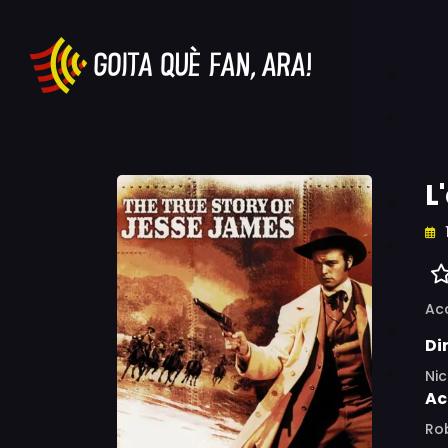
L
Ac
Di
Ni
Ac
Rob