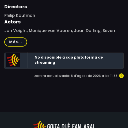
Directors
Philip Kaufman
Actors
Jon Voight, Monique van Vooren, Joan Darling, Severn
Darden, Anthony Holland, Lou Gilbert, Ben Carruthers,
Més...
David Steinberg, Nelson Algren, David Fisher, Ken Nordine,
Cyril Fefer, Jackie Kronberg, Rose Kaufman, Chuck Olin,
No disponible a cap plataforma de
Jack Sweeney, Herb Weintraub, Mike Pyle, Palmer Pyle
streaming
Darrera actualització: 8 d'agost de 2026 a les 11:33