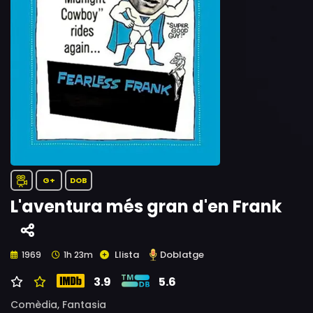
G+
DOB
L'aventura més gran d'en Frank
Llista
Doblatge
1969
1h 23m
3.9
5.6
Comèdia,
Fantasia