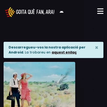
×
Descarregueu-vos la nostra aplicació per
Android
. La trobareu en
aquest enllaç