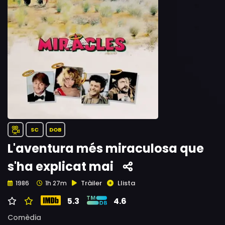
SC
DOB
L'aventura més miraculosa que
s'ha explicat mai
Tràiler
Llista
1986
1h 27m
5.3
4.6
Comèdia