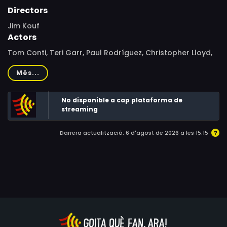
Directors
Jim Kouf
Actors
Tom Conti, Teri Garr, Paul Rodríguez, Christopher Lloyd,
Adalberto Martínez, Jorge Russek, Jorge Reynoso, Zaide
Més...
Silvia Gutiérrez, Ken Lerner, Charles Rocket, Susan
Wheeler Duff, Barbara Whinnery
No disponible a cap plataforma de
streaming
Darrera actualització: 6 d'agost de 2026 a les 15:15