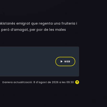
kistanès emigrat que regenta una fruiteria i
, però d’amagat, per por de les males
 Manchester, torna al poble en plena crisi
WEB
Darrera actualització: 8 d'agost de 2026 a les 09:30