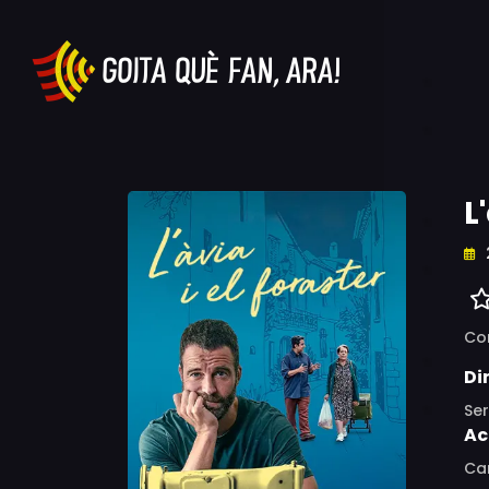
L
Co
Di
Ser
Ac
Car