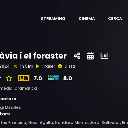
STREAMING
CINEMA
CERCA
'àvia i el foraster
2024
1h 51m
Tràiler
Llista
7.0
8.0
mèdia,
Dramàtica
rectors
gi Miralles
tors
les Francino, Neus Agulló, Kandarp Mehta, Jordi Ballester, Em