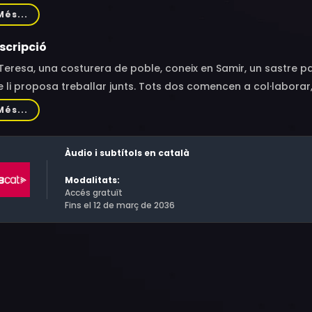
ría Maroto
Més...
scripció
Teresa, una costurera de poble, coneix en Samir, un sastre pa
 li proposa treballar junts. Tots dos comencen a col·laborar
ngües del poble. De cop, la Teresa mor i el seu net, que viu a
Més...
l.
Àudio i subtítols en català
Modalitats:
Accés gratuït
Fins el 12 de març de 2036