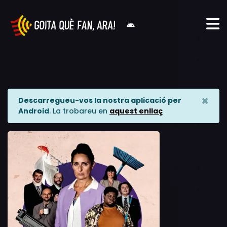
×
Descarregueu-vos la nostra aplicació per
Android
. La trobareu en
aquest enllaç