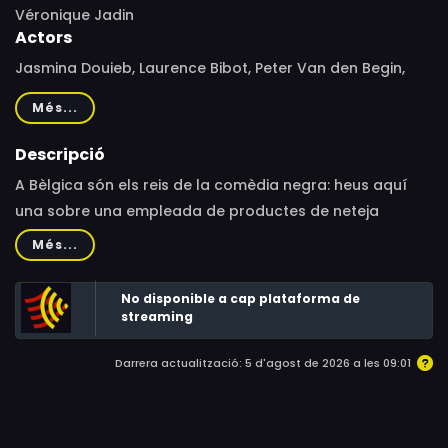
Véronique Jadin
Actors
Jasmina Douieb, Laurence Bibot, Peter Van den Begin,
Philippe Résimont, Laetitia Mampaka, Peter van den
Més...
Begin, Alex Vizorek, Thomas Ancora, Ingrid Heiderscheidt,
Achille Ridolfi, Christophe Bourdon
Descripció
A Bèlgica són els reis de la comèdia negra: heus aquí
una sobre una empleada de productes de neteja
decididament política i feminista, amb una trama
Més...
mordaç i caricaturescos personatges.Una empleada
d'una empresa de productes de neteja comet
No disponible a cap plataforma de
accidentalment un crim desordenat i sagnant, per la
streaming
qual cosa ha de descobrir com cobrir les seves
Darrera actualització: 5 d'agost de 2026 a les 09:01
emprentes amb l'ajuda del seu jove aprenent.