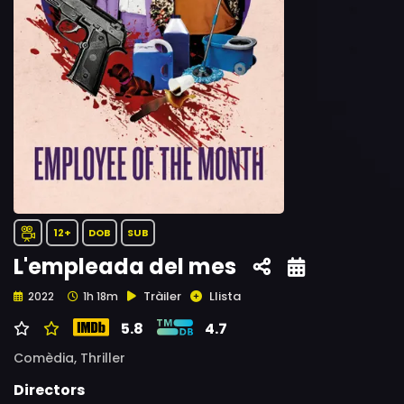
12+
DOB
SUB
L'empleada del mes
Tràiler
Llista
2022
1h 18m
5.8
4.7
Comèdia,
Thriller
Directors