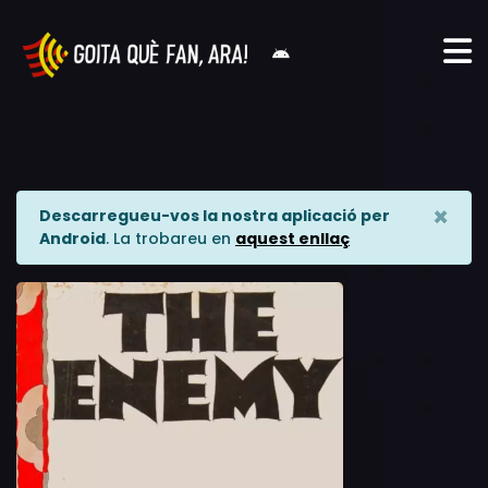
×
Descarregueu-vos la nostra aplicació per
Android
. La trobareu en
aquest enllaç