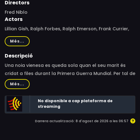
Directors
Fred Niblo
Actors
Lillian Gish, Ralph Forbes, Ralph Emerson, Frank Currier,
George Fawcett, Fritzi Ridgeway, John S. Peters, Karl
Més...
Dane, Polly Moran, Billy Kent Schaefer, Louise Emmons,
Betty Jane Graham, Joel McCrea
Descripció
Una noia vienesa es queda sola quan el seu marit és
cridat a files durant la Primera Guerra Mundial. Per tal de
cuidar del seu nadó i del seu avi, es veu obligada a
Més...
prostituir-se.
No disponible a cap plataforma de
streaming
Darrera actualització: 8 d'agost de 2026 a les 06:57