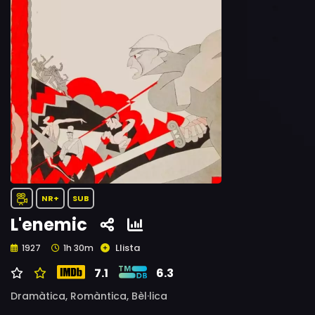
NR+
SUB
L'enemic
Llista
1927
1h 30m
7.1
6.3
Dramàtica,
Romàntica,
Bèl·lica