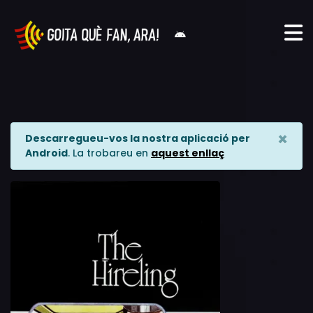
×
Descarregueu-vos la nostra aplicació per
Android
. La trobareu en
aquest enllaç