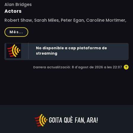
Alan Bridges
Actors
Robert Shaw, Sarah Miles, Peter Egan, Caroline Mortimer,
Elizabeth Sellars, Ian Hogg, Lyndon Brook, Patricia
Més...
Lawrence, Petra Markham, Christine Hargreaves, Alison
Leggatt, Alec Wallis
No disponible a cap plataforma de
streaming
Darrera actualització: 8 d'agost de 2026 a les 22:07