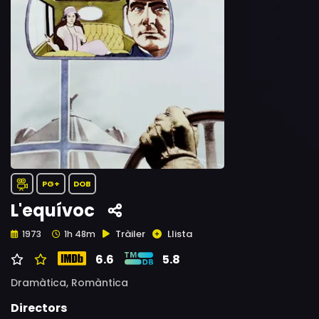
PG+
DOB
L'equívoc
Tràiler
Llista
1973
1h 48m
6.6
5.8
Dramàtica,
Romàntica
Directors