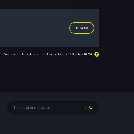
cca l'amaga de tothom. A banda d'ella
i la Nadine i en François, dos amics i
companyades sovint d'algun esternut.
WEB
Darrera actualització: 6 d'agost de 2026 a les 16:24