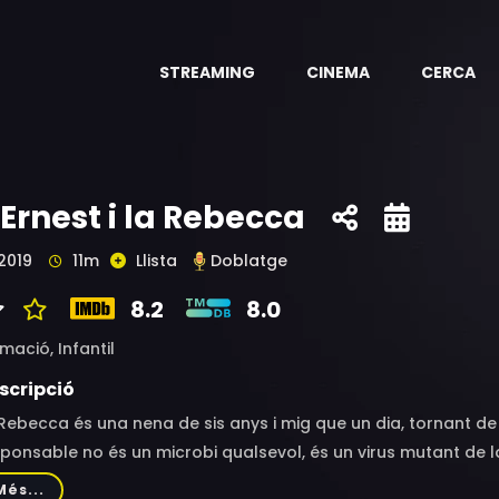
STREAMING
CINEMA
CERCA
’Ernest i la Rebecca
2019
11m
Llista
Doblatge
8.2
8.0
imació,
Infantil
scripció
Rebecca és una nena de sis anys i mig que un dia, tornant de 
ponsable no és un microbi qualsevol, és un virus mutant de la
ara que a vegades transmeti malalties, és molt simpàtic i es
Més...