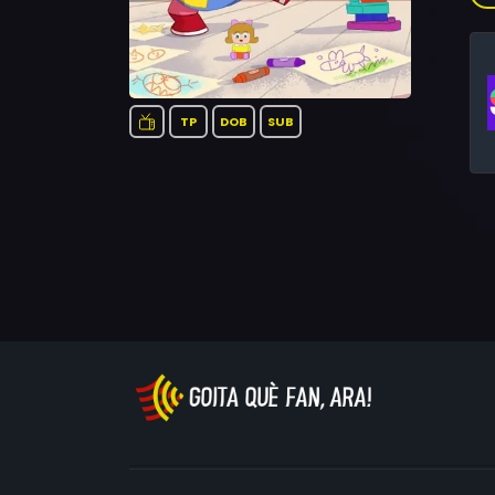
Com
mat
co
TP
DOB
SUB