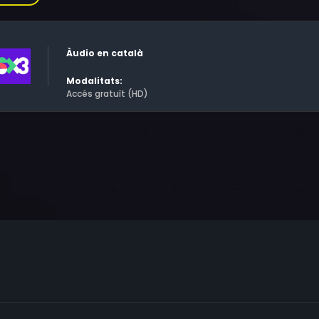
 que és un virus i molta gent el voldria exterminar, la Rebe
eixa, els únics que saben que existeix són l'avi de la Rebecca 
mpanys d'escola. Tots plegats viuen un munt d'aventures, a
Àudio en català
Modalitats:
Accés gratuït (HD)