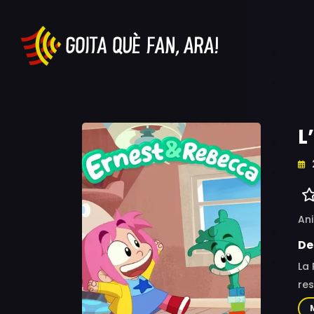
L
An
De
La 
res
enc