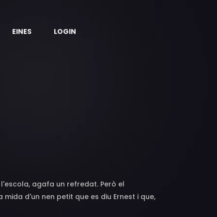
EINES
LOGIN
l'escola, agafa un refredat. Però el
 mida d'un nen petit que es diu Ernest i que,
 converteix en el millor amic de la Rebecca.