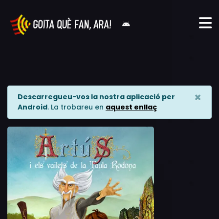
×
Descarregueu-vos la nostra aplicació per
Android
. La trobareu en
aquest enllaç