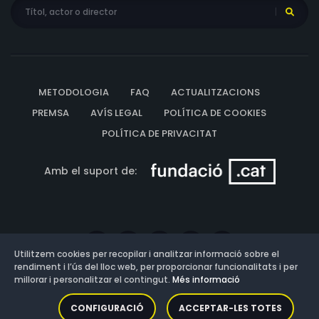
METODOLOGIA
FAQ
ACTUALITZACIONS
PREMSA
AVÍS LEGAL
POLÍTICA DE COOKIES
POLÍTICA DE PRIVACITAT
Amb el suport de:
Utilitzem cookies per recopilar i analitzar informació sobre el
rendiment i l’ús del lloc web, per proporcionar funcionalitats i per
millorar i personalitzar el contingut.
Més informació
Versió: 3.13.0.202607011342
CONFIGURACIÓ
ACCEPTAR-LES TOTES