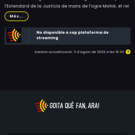
l'Estendard de la Justícia de mans de l'ogre Molnir, el rei
el farà escuder. L'Artús es posa en marxa tot sol, però
Més...
en Tristany, en Galvany i en Sagramor no volen que la
glòria sigui només per l'Artús.
No disponible a cap plataforma de
streaming
Darrera actualització: 3 d'agost de 2026 a les 16:33