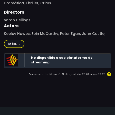
Dramàtica,
Thriller,
Crims
Directors
Sarah Hellings
Actors
Keeley Hawes, Eoin McCarthy, Peter Egan, John Castle,
Richard Lintern, Jack Tarlton, Patsy Rowlands, Alan
Més...
Rothwell, Hannah Spearritt, Jessica Turner, Anna Winslet,
Amanda Elwes, David Roper, Robert Reynolds, Judy
No disponible a cap plataforma de
Campbell, Sheila Ruskin, Sarah Woodward, Katie Ryder
streaming
Richardson, Janet Maw, Robert Swann, Oliver
Montgomery, Jon Newman, Rachel Heaton, Laura Cox,
Darrera actualització: 3 d'agost de 2026 a les 07:23
David Fleeshman, Alan Partington, Sally Adams, Mark
Pepper, Ben Anklam, Alan French