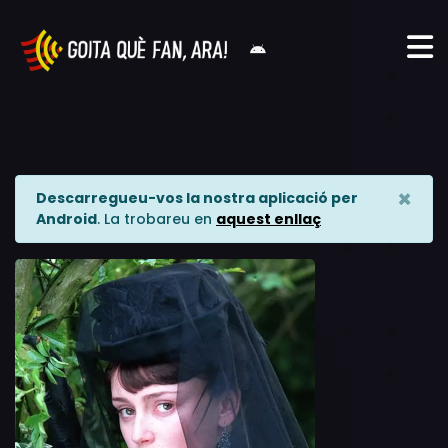
×
Descarregueu-vos la nostra aplicació per
Android
. La trobareu en
aquest enllaç