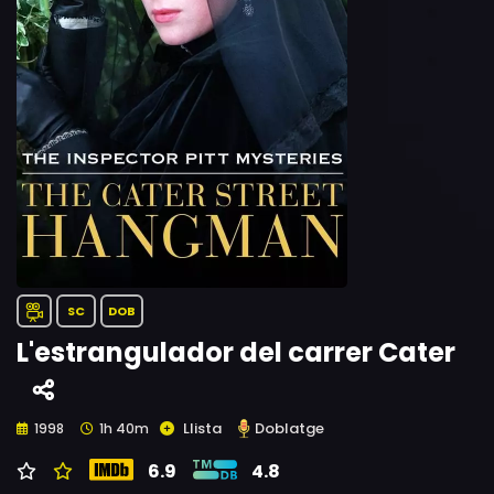
SC
DOB
L'estrangulador del carrer Cater
Llista
Doblatge
1998
1h 40m
6.9
4.8