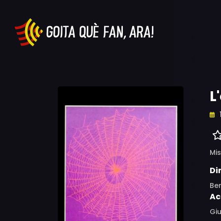
L
Mis
Di
Be
Ac
Giu