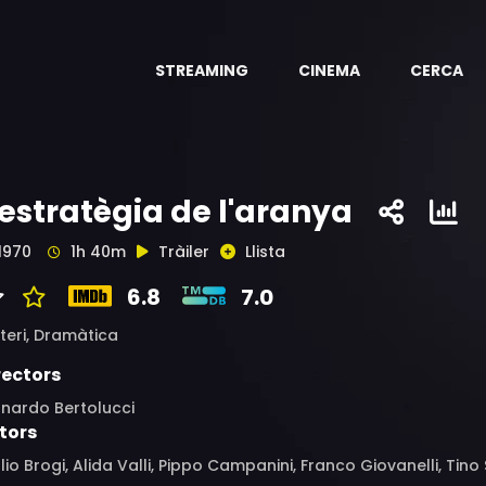
STREAMING
CINEMA
CERCA
'estratègia de l'aranya
1970
1h 40m
Tràiler
Llista
6.8
7.0
teri,
Dramàtica
rectors
rnardo Bertolucci
tors
lio Brogi, Alida Valli, Pippo Campanini, Franco Giovanelli, Tino 