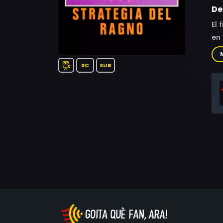
De
El 
en 
SC
SUB