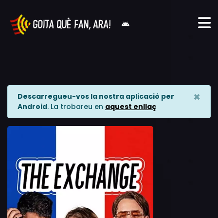
×
Descarregueu-vos la nostra aplicació per
Android
. La trobareu en
aquest enllaç