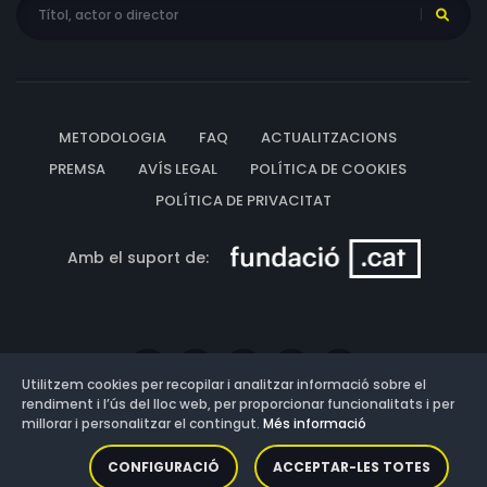
METODOLOGIA
FAQ
ACTUALITZACIONS
PREMSA
AVÍS LEGAL
POLÍTICA DE COOKIES
POLÍTICA DE PRIVACITAT
Amb el suport de:
Utilitzem cookies per recopilar i analitzar informació sobre el
rendiment i l’ús del lloc web, per proporcionar funcionalitats i per
millorar i personalitzar el contingut.
Més informació
Versió: 3.13.0.202607011342
CONFIGURACIÓ
ACCEPTAR-LES TOTES