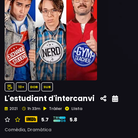
13+
DOB
SUB
L'estudiant d'intercanvi
Tràiler
Llista
2021
1h 33m
5.7
5.8
Comèdia,
Dramàtica