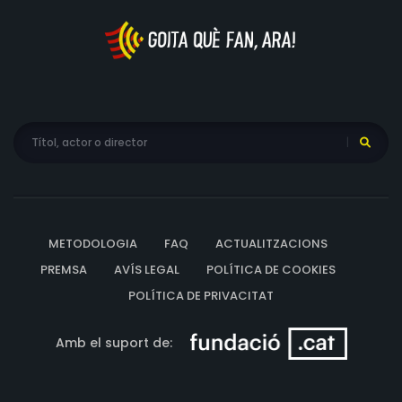
ancestrals arrelats a través de les generacions, com
l'esquilada dels xais; en les relacions amb els animals i
amb la natura, i en la preocupació per l'ecologia i per
l'evolució de la nostra societat, així com pels seus
reptes de futur.
METODOLOGIA
FAQ
ACTUALITZACIONS
PREMSA
AVÍS LEGAL
POLÍTICA DE COOKIES
POLÍTICA DE PRIVACITAT
Amb el suport de: