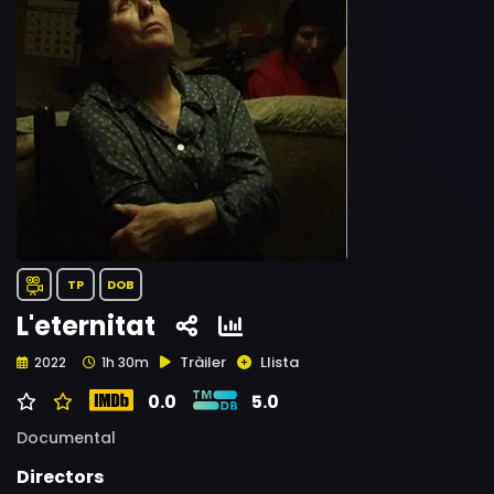
TP
DOB
L'eternitat
Tràiler
Llista
2022
1h 30m
0.0
5.0
Documental
Directors