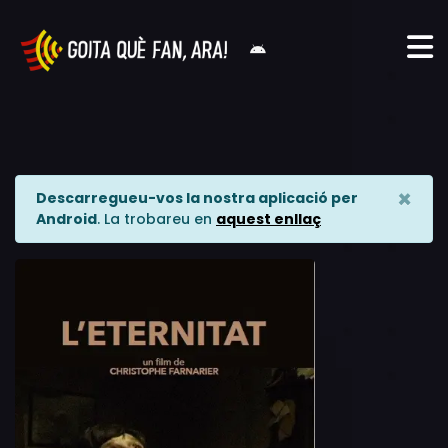
×
Descarregueu-vos la nostra aplicació per
Android
. La trobareu en
aquest enllaç