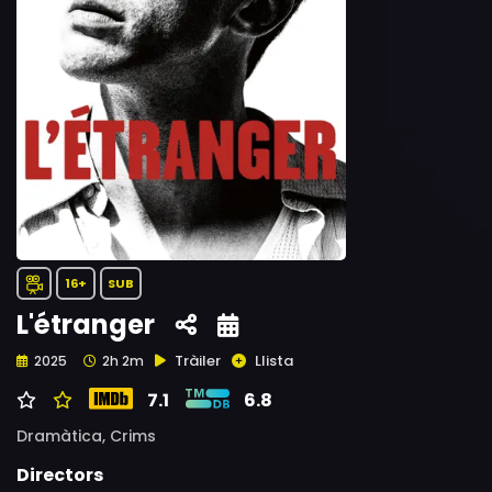
16+
SUB
L'étranger
Tràiler
Llista
2025
2h 2m
7.1
6.8
Dramàtica,
Crims
Directors