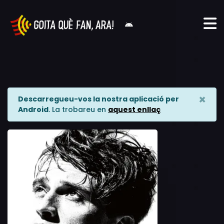
×
Descarregueu-vos la nostra aplicació per
Android
. La trobareu en
aquest enllaç