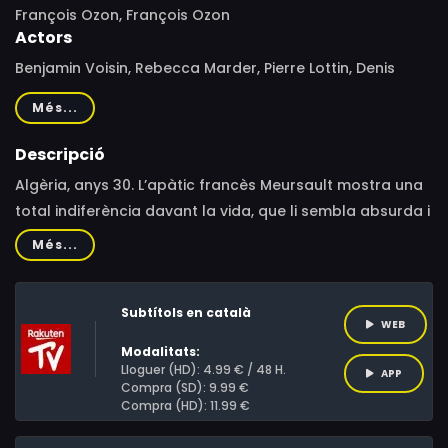
François Ozon, François Ozon
Actors
Benjamin Voisin, Rebecca Marder, Pierre Lottin, Denis
Lavant, Swann Arlaud, Christophe Malavoy, Benjamin
Més...
Hicquel, Jean-Charles Clichet, Jean-Benoit Ugeux, Mar
Sodupe, Nicolas Vaude, Hajar Bouzaouit, Mireille Perrier,
Descripció
Abderrahmane Dehkani, Jean-Claude Bolle-Reddat,
Algèria, anys 30. L’apàtic francès Meursault mostra una
Jérôme Pouly, Jean-Benoît Ugeux, Joël Cudennec,
total indiferència davant la vida, que li sembla absurda i
Christophe Vandevelde, Denis Déon, Théo Costa-Marini,
inabastable, sentint-se estranger en el seu propi entorn.
Més...
Salim Benmoussa, Noureddine Soutbani, Brahim Bihi,
Adaptació de la novel·la de Camus “L’estranger”.
Adam O-H
Subtítols en català
WEB
Modalitats:
Lloguer (HD): 4.99 € / 48 H.
APP
Compra (SD): 9.99 €
Compra (HD): 11.99 €