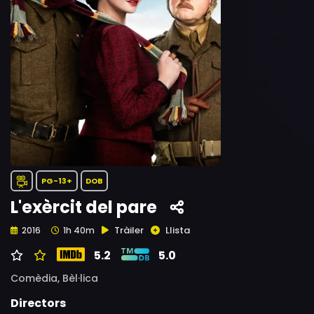
PG-13+
DOB
L'exèrcit del pare
Tràiler
Llista
2016
1h 40m
5.2
5.0
Comèdia,
Bèl·lica
Directors