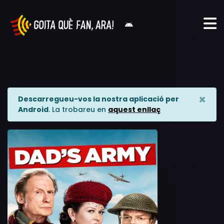
×
Descarregueu-vos la nostra aplicació per
Android
. La trobareu en
aquest enllaç