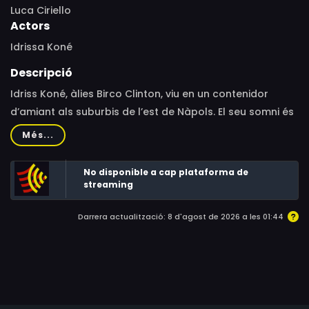
Luca Ciriello
Actors
Idrissa Koné
Descripció
Idriss Koné, àlies Birco Clinton, viu en un contenidor
d’amiant als suburbis de l’est de Nàpols. El seu somni és
convertir-se en el rei del coupé décalé a Europa i, per
Més...
aconseguir-ho, ha creat “L'Armée rouge”, un grup de
nois ivorians que li donen suport i l’ajuden a organitzar
No disponible a cap plataforma de
les seves festes.
streaming
Darrera actualització: 8 d'agost de 2026 a les 01:44