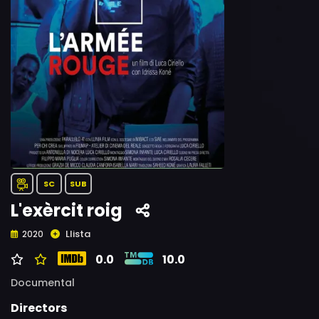
SC
SUB
L'exèrcit roig
Llista
2020
0.0
10.0
Documental
Directors