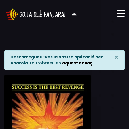
×
Descarregueu-vos la nostra aplicació per
Android
. La trobareu en
aquest enllaç