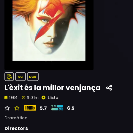
SC
DOB
L'èxit és la millor venjança
Llista
1984
1h 31m
5.7
6.5
Dramàtica
Directors