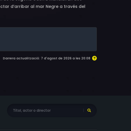
actar d’arribar al mar Negre a través del
 el seu film a partir de les imatges
lls. Va filmar passatgers mentre resaven,
 torna carregat d’alemanys, fugitius de la
Darrera actualització: 7 d'agost de 2026 a les 20:08