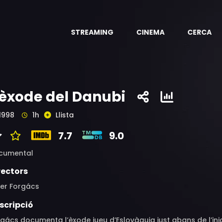
STREAMING
CINEMA
CERCA
'èxode del Danubi
1998
1h
Llista
7.7
9.0
cumental
rectors
ter Forgács
scripció
gács documenta l’èxode jueu d’Eslovàquia just abans de l’ini