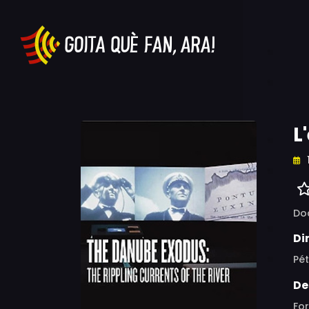
L
Do
Di
Pé
De
For