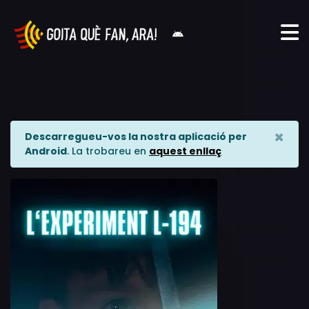
×
Descarregueu-vos la nostra aplicació per
Android
. La trobareu en
aquest enllaç