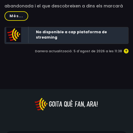
abandonada i el que descobreixen a dins els marcarà
per sempre.
Més...
No disponible a cap plataforma de
streaming
Darrera actualització: 5 d'agost de 2026 a les 11:38