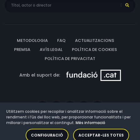
METODOLOGIA
FAQ
ACTUALITZACIONS
PREMSA
AVÍS LEGAL
POLÍTICA DE COOKIES
POLÍTICA DE PRIVACITAT
Amb el suport de:
Utilitzem cookies per recopilar i analitzar informació sobre el
rendiment i l’ús del lloc web, per proporcionar funcionalitats i per
millorar i personalitzar el contingut.
Més informació
Versió: 3.13.0.202607011342
CONFIGURACIÓ
ACCEPTAR-LES TOTES